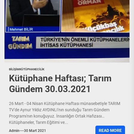
BILIŞIM
KÜTÜPHANECILIK
Kütüphane Haftası; Tarım
Gündem 30.03.2021
26 Mart - 04 Nisan Kütüphane Haftası münasebetiyle TARIM
TV'de Aynur Yıldız AYDINLI'nın sunduğu Tarım Gündem
Programı'nın konuğuyuz. İnsanlığın Ortak Hafızası
Kütüphaneler, Tarım Eğitimi ve...
READ MORE
Admin
30 Mart 2021