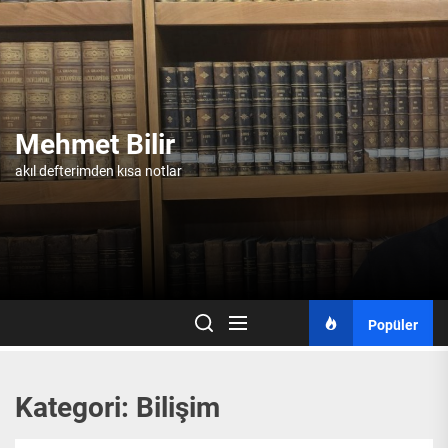
Skip
to
the
content
Mehmet Bilir
akıl defterimden kısa notlar
Popüler
Kategori:
Bilişim