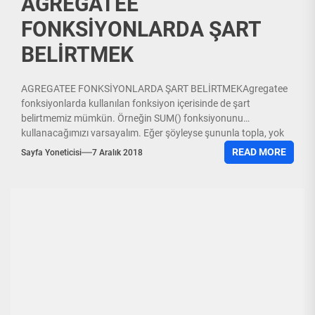
AGREGATEE
FONKSİYONLARDA ŞART
BELİRTMEK
AGREGATEE FONKSİYONLARDA ŞART BELİRTMEKAgregatee
fonksiyonlarda kullanılan fonksiyon içerisinde de şart
belirtmemiz mümkün. Örneğin SUM() fonksiyonunu
kullanacağımızı varsayalım. Eğer şöyleyse şununla topla, yok
böylese bununla topla...
READ MORE
Sayfa Yoneticisi
7 Aralık 2018