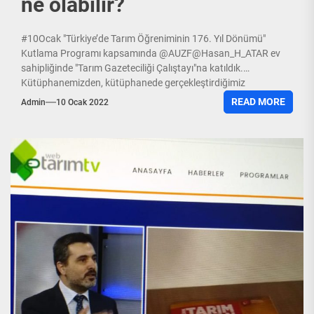
ne olabilir?
#10Ocak "Türkiye’de Tarım Öğreniminin 176. Yıl Dönümü"
Kutlama Programı kapsamında @AUZF@Hasan_H_ATAR ev
sahipliğinde "Tarım Gazeteciliği Çalıştayı"na katıldık.
Kütüphanemizden, kütüphanede gerçekleştirdiğimiz
#dijitalleştirme faaliyetlerinden bahsetme fırsatımız oldu....
READ MORE
Admin
10 Ocak 2022