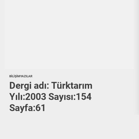
BILIŞIM
YAZILAR
Dergi adı: Türktarım
Yılı:2003 Sayısı:154
Sayfa:61
Dergi adı: Türktarım Yılı2003: Sayısı:154 Sayfa sayısı:61 Net'te
Tarım Lokman Hekim http://www.lokman-hekim.com "Bitkiler
canımızın- canlılığın hayati özüdür. Bu nedenledir ki "şifalı