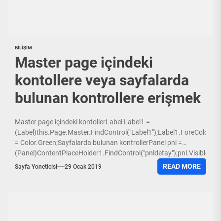
BILIŞIM
Master page içindeki
kontollere veya sayfalarda
bulunan kontrollere erişmek
Master page içindeki kontollerLabel Label1 =
(Label)this.Page.Master.FindControl("Label1");Label1.ForeColor
= Color.Green;Sayfalarda bulunan kontrollerPanel pnl =
(Panel)ContentPlaceHolder1.FindControl("pnldetay");pnl.Visible
= false;
READ MORE
Sayfa Yoneticisi
29 Ocak 2019