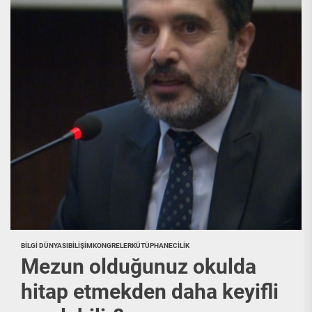
BILGI DÜNYASI
BILIŞIM
KONGRELER
KÜTÜPHANECILIK
Mezun olduğunuz okulda
hitap etmekden daha keyifli