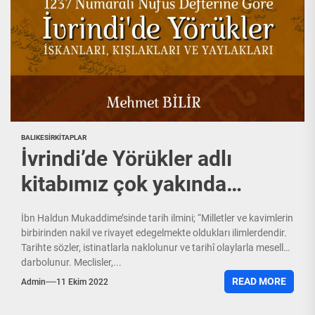
BALIKESIR
KITAPLAR
İvrindi’de Yörükler adlı
kitabımız çok yakında…
İbn Haldun Mukaddime’sinde tarih ilmini; “Milletler ve kavimlerin
birbirinden nakil ve rivayet edegelmekte oldukları ilimlerdendir.
Tarihte sözler, istinatlarla naklolunur ve tarihî olaylarla meseller
darbolunur. Meclisler,...
READ MORE
Admin
11 Ekim 2022