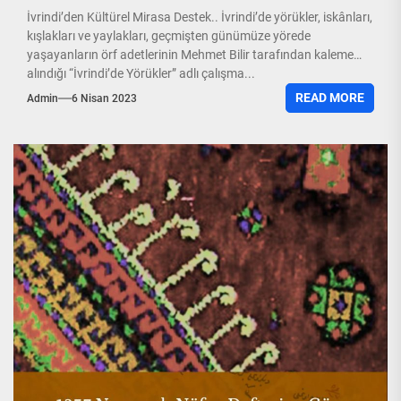
İvrindi’den Kültürel Mirasa Destek.. İvrindi’de yörükler, iskânları,
kışlakları ve yaylakları, geçmişten günümüze yörede
yaşayanların örf adetlerinin Mehmet Bilir tarafından kaleme
alındığı “İvrindi’de Yörükler” adlı çalışma...
READ MORE
Admin
6 Nisan 2023