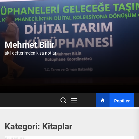
Skip
to
the
content
Mehmet Bilir
akıl defterimden kısa notlar
Popüler
Kategori:
Kitaplar