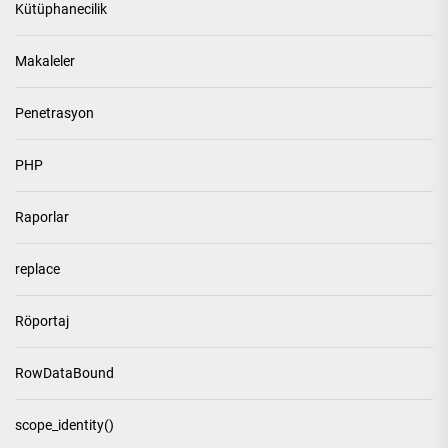
Kütüphanecilik
Makaleler
Penetrasyon
PHP
Raporlar
replace
Röportaj
RowDataBound
scope_identity()