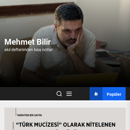
Skip
to
the
content
Mehmet Bilir
akıl defterimden kısa notlar
Popüler