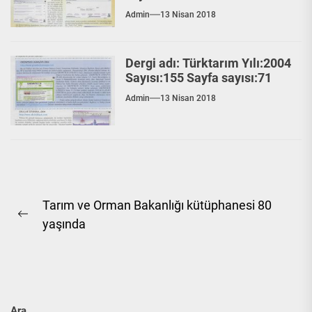
Admin
13 Nisan 2018
Dergi adı: Türktarım Yılı:2004
Sayısı:155 Sayfa sayısı:71
Admin
13 Nisan 2018
Yazı
Tarım ve Orman Bakanlığı kütüphanesi 80
gezinmesi
Previous
yaşında
post:
Ara