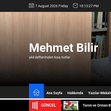
Skip
7 August 2026 Friday
10:13:28 PM
to
the
content
Mehmet Bilir
akıl defterimden kısa notlar
Datawrapper’ın ha
“TÜRK MUCİZESİ
Ana Sayfa
Hakkımda
Yazılar-Makal
Tarım ve Orman B
GÜNCEL
Yapay zeka kütüp