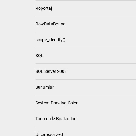
Röportaj
RowDataBound
scope_identity()
SQL
SQL Server 2008
Sunumlar
System.Drawing.Color
Tarımda İz Bırakanlar
Uncategorized