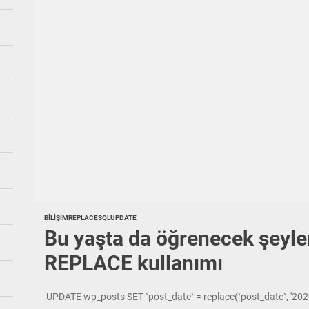
BILIŞIM
REPLACE
SQL
UPDATE
Bu yaşta da öğrenecek şeyle
REPLACE kullanımı
UPDATE wp_posts SET `post_date` = replace(`post_date`, '2020