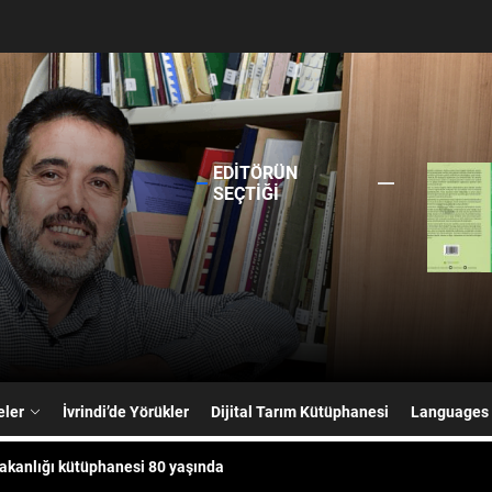
EDITÖRÜN
SEÇTIĞI
rita oluşturma özelliği olduğunu biliyor muydunuz?
” OLARAK NİTELENENKURU TARIMIN ÖNCÜSÜ:ALİ NUMAN KIRAÇ
eler
İvrindi’de Yörükler
Dijital Tarım Kütüphanesi
Languages
akanlığı kütüphanesi 80 yaşında
hanelerin neresinde?