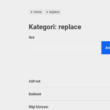
30 yıllık meslek h
Home
replace
Datawrapper’ın ha
Kategori:
replace
“TÜRK MUCİZESİ
Ara
Tarım ve Orman B
Ar
Yapay zeka kütüp
30 yıllık meslek h
Datawrapper’ın ha
ASP.net
Balıkesir
Bilgi Dünyası