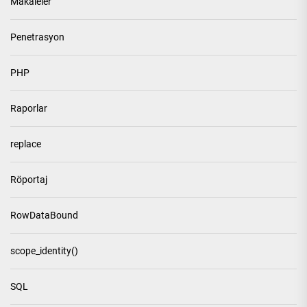
Makaleler
Penetrasyon
PHP
Raporlar
replace
Röportaj
RowDataBound
scope_identity()
SQL