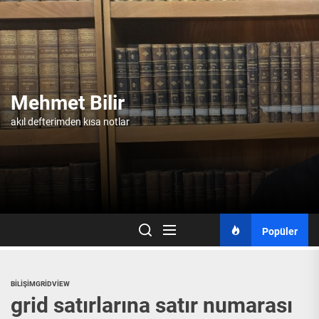
Skip
to
the
content
Mehmet Bilir
akıl defterimden kısa notlar
Popüler
BILIŞIM
GRIDVIEW
grid satırlarına satır numarası