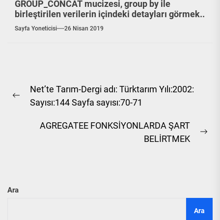
GROUP_CONCAT mucizesi, group by ile
birleştirilen verilerin içindeki detayları görmek..
Sayfa Yoneticisi
26 Nisan 2019
Yazı
Net’te Tarım-Dergi adı: Türktarım Yılı:2002:
gezinmesi
Previous
Sayısı:144 Sayfa sayısı:70-71
post:
AGREGATEE FONKSİYONLARDA ŞART
Ne
BELİRTMEK
pos
Ara
Ara