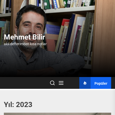
Skip
to
the
content
Mehmet Bilir
akıl defterimden kısa notlar
Popüler
Yıl:
2023