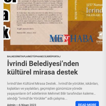
BALIKESIR
KITAPLAR
KÜTÜPHANECILIK
RÖPORTAJ
İvrindi Belediyesi’nden
kültürel mirasa destek
İvrindi’den Kültürel Mirasa Destek.. İvrindi’de yörükler, iskânları,
kışlakları ve yaylakları, geçmişten günümüze yörede
yaşayanların örf adetlerinin Mehmet Bilir tarafından kaleme
alındığı “İvrindi’de Yörükler” adlı çalışma...
READ MORE
Admin
6 Nisan 2023