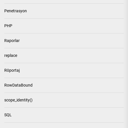
Penetrasyon
PHP
Raporlar
replace
Röportaj
RowDataBound
scope_identity()
SQL