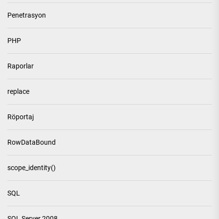
Penetrasyon
PHP
Raporlar
replace
Röportaj
RowDataBound
scope_identity()
SQL
SQL Server 2008