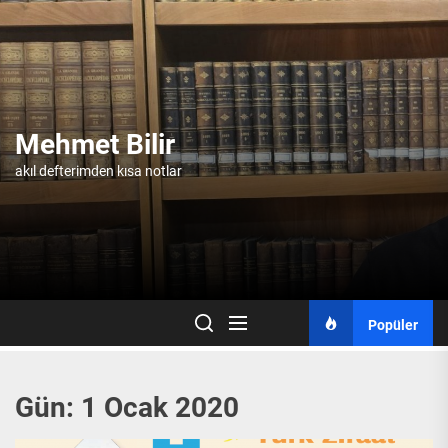
Skip
to
the
content
Mehmet Bilir
akıl defterimden kısa notlar
Popüler
Gün:
1 Ocak 2020