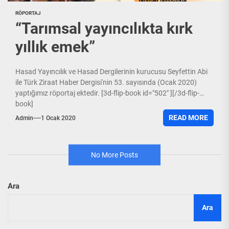
RÖPORTAJ
“Tarımsal yayıncılıkta kırk
yıllık emek”
Hasad Yayıncılık ve Hasad Dergilerinin kurucusu Seyfettin Abi
ile Türk Ziraat Haber Dergisi'nin 53. sayısında (Ocak 2020)
yaptığımız röportaj ektedir. [3d-flip-book id="502" ][/3d-flip-
book]
READ MORE
Admin
1 Ocak 2020
No More Posts
Ara
Ara